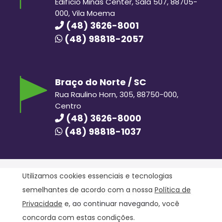
Edifício Minas Center, Sala 507, 88705-
000, Vila Moema
(48) 3626-8001
(48) 98818-2057
Braço do Norte / SC
Rua Raulino Horn, 305, 88750-000,
Centro
(48) 3626-8000
(48) 98818-1037
Utilizamos cookies essenciais e tecnologias
semelhantes de acordo com a nossa
Política de
Hora Hiper © 2020. Todos os direitos reservados.
Política de Privacidade
Privacidade
e, ao continuar navegando, você
concorda com estas condições.