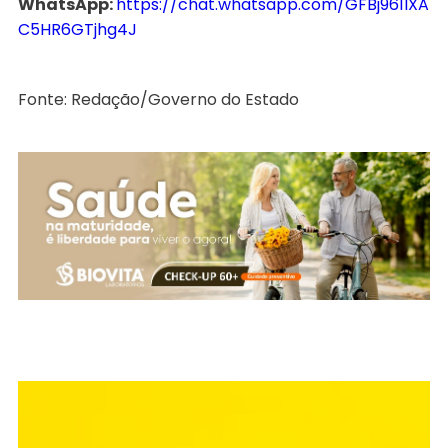
WhatsApp:
https://chat.whatsapp.com/GFBj961lXA
C5HR6GTjhg4J
Fonte: Redação/Governo do Estado