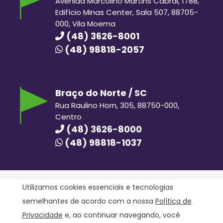
Avenida Marcolino Martins Cabral, 1788,
Edifício Minas Center, Sala 507, 88705-
000, Vila Moema
(48) 3626-8001
(48) 98818-2057
Braço do Norte / SC
Rua Raulino Horn, 305, 88750-000,
Centro
(48) 3626-8000
(48) 98818-1037
Utilizamos cookies essenciais e tecnologias
semelhantes de acordo com a nossa
Política de
Hora Hiper © 2020. Todos os direitos reservados.
Política de Privacidade
Privacidade
e, ao continuar navegando, você