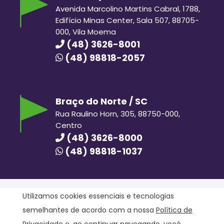
Avenida Marcolino Martins Cabral, 1788,
Edifício Minas Center, Sala 507, 88705-
000, Vila Moema
(48) 3626-8001
(48) 98818-2057
Braço do Norte / SC
Rua Raulino Horn, 305, 88750-000,
Centro
(48) 3626-8000
(48) 98818-1037
Utilizamos cookies essenciais e tecnologias
semelhantes de acordo com a nossa
Política de
Hora Hiper © 2020. Todos os direitos reservados.
Política de Privacidade