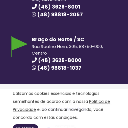
(48) 3626-8001
(48) 98818-2057
Braço do Norte / SC
Rua Raulino Horn, 305, 88750-000,
Centro
(48) 3626-8000
(48) 98818-1037
Utilizamos cookies essenciais e tecnologias
semelhantes de acordo com a nossa
Política de
Hora Hiper © 2020. Todos os direitos reservados.
Política de Privacidade
Privacidade
e, ao continuar navegando, você
concorda com estas condições.