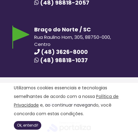
(48) 98818-2057
Braço do Norte / SC
Rua Raulino Horn, 305, 88750-000,
Centro
(48) 3626-8000
(48) 98818-1037
Utilizamos cookies essenciais e tecnologias
semelhantes de acordo com a nossa
Política de
Hora Hiper © 2020. Todos os direitos reservados.
Política de Privacidade
Privacidade
e, ao continuar navegando, você
concorda com estas condições.
Ok, entendi!