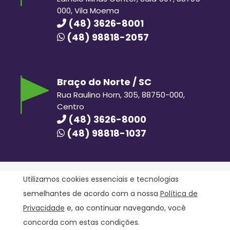
000, Vila Moema
(48) 3626-8001
(48) 98818-2057
Braço do Norte / SC
Rua Raulino Horn, 305, 88750-000,
Centro
(48) 3626-8000
(48) 98818-1037
Utilizamos cookies essenciais e tecnologias
semelhantes de acordo com a nossa
Política de
Hora Hiper © 2020. Todos os direitos reservados.
Política de Privacidade
Privacidade
e, ao continuar navegando, você
concorda com estas condições.