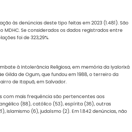
ão às denúncias deste tipo feitas em 2023 (1.481). São
 o MDHC. Se considerados os dados registrados entre
lações foi de 323,29%.
bate à Intolerância Religiosa, em memória da Iyalorixá
e Gilda de Ogum, que fundou em 1988, o terreiro da
irro de Itapuã, em Salvador.
as com mais frequência são pertencentes aos
gélico (88), católico (53), espírita (36), outras
21), islamismo (6), judaísmo (2). Em 1.842 denúncias, não