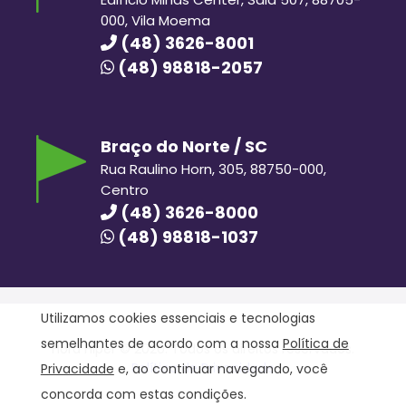
000, Vila Moema
(48) 3626-8001
(48) 98818-2057
Braço do Norte / SC
Rua Raulino Horn, 305, 88750-000,
Centro
(48) 3626-8000
(48) 98818-1037
Utilizamos cookies essenciais e tecnologias
semelhantes de acordo com a nossa
Política de
Hora Hiper © 2020. Todos os direitos reservados.
Política de Privacidade
Privacidade
e, ao continuar navegando, você
concorda com estas condições.