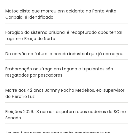
Motociclista que morreu em acidente na Ponte Anita
Garibaldi é identificado
Foragido do sistema prisional é recapturado após tentar
fugir em Braço do Norte
Do carvão ao futuro: a corrida industrial que já começou
Embarcação naufraga em Laguna e tripulantes são
resgatados por pescadores
Morre aos 42 anos Johnny Rocha Medeiros, ex-supervisor
do Hercílio Luz
Eleições 2026: 13 nomes disputam duas cadeiras de SC no
Senado
Jovem fica presa em carro após capotamento na