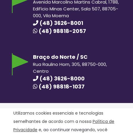
Avenida Marcolino Martins Cabral, 1788,
Edifício Minas Center, Sala 507, 88705-
000, Vila Moema
(48) 3626-8001
(48) 98818-2057
Braço do Norte / SC
Rua Raulino Horn, 305, 88750-000,
Centro
(48) 3626-8000
(48) 98818-1037
Utilizamos cookies essenciais e tecnologias
semelhantes de acordo com a nossa
Política de
Hora Hiper © 2020. Todos os direitos reservados.
Política de Privacidade
Privacidade
e, ao continuar navegando, você