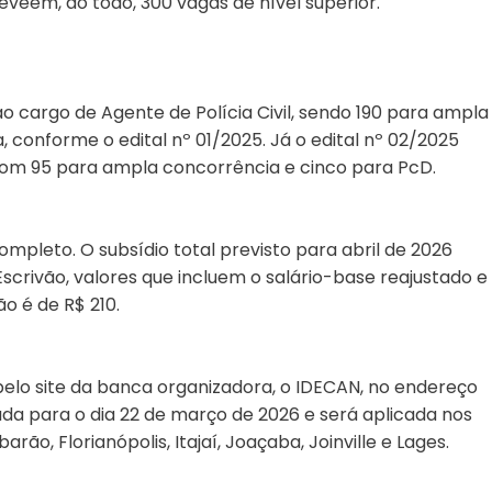
eveem, ao todo, 300 vagas de nível superior.
o cargo de Agente de Polícia Civil, sendo 190 para ampla
 conforme o edital nº 01/2025. Já o edital nº 02/2025
, com 95 para ampla concorrência e cinco para PcD.
ompleto. O subsídio total previsto para abril de 2026
scrivão, valores que incluem o salário-base reajustado e
o é de R$ 210.
pelo site da banca organizadora, o IDECAN, no endereço
ada para o dia 22 de março de 2026 e será aplicada nos
ão, Florianópolis, Itajaí, Joaçaba, Joinville e Lages.