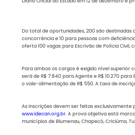
Diário Oficial do Estado em 12 de dezembro e pr
Do total de oportunidades, 200 são destinadas a
concorrência e 10 para pessoas com deficiência,
oferta 100 vagas para Escrivão de Polícia Civil
Para ambos os cargos é exigido nível superior c
será de R$ 7.840 para Agente e R$ 10.270 para E
o vale-alimentação de R$ 550. A taxa de inscriçã
As inscrições devem ser feitas exclusivamente 
www.idecan.org.br
. A prova objetiva está marc
municípios de Blumenau, Chapecó, Criciúma, Tubar