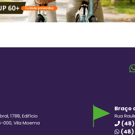
Braço d
al, 1788, Edifício
Rua Raul
5-000, Vila Moema
(48)
(48)