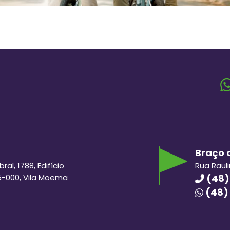
Braço d
al, 1788, Edifício
Rua Raul
5-000, Vila Moema
(48)
(48)