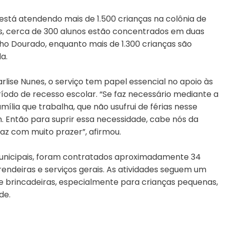
stá atendendo mais de 1.500 crianças na colônia de
las, cerca de 300 alunos estão concentrados em duas
nho Dourado, enquanto mais de 1.300 crianças são
a.
lise Nunes, o serviço tem papel essencial no apoio às
íodo de recesso escolar. “Se faz necessário mediante a
ília que trabalha, que não usufrui de férias nesse
 Então para suprir essa necessidade, cabe nós da
faz com muito prazer”, afirmou.
municipais, foram contratados aproximadamente 34
rendeiras e serviços gerais. As atividades seguem um
 e brincadeiras, especialmente para crianças pequenas,
de.