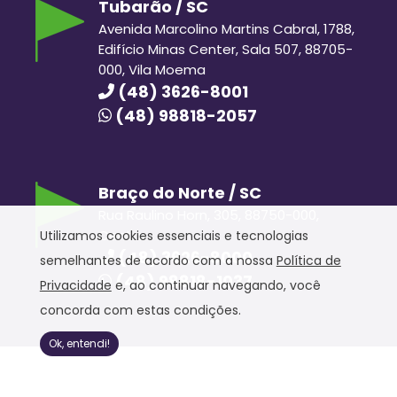
Tubarão / SC
Avenida Marcolino Martins Cabral, 1788,
Edifício Minas Center, Sala 507, 88705-
000, Vila Moema
(48) 3626-8001
(48) 98818-2057
Braço do Norte / SC
Rua Raulino Horn, 305, 88750-000,
Centro
Utilizamos cookies essenciais e tecnologias
(48) 3626-8000
semelhantes de acordo com a nossa
Política de
(48) 98818-1037
Privacidade
e, ao continuar navegando, você
concorda com estas condições.
Ok, entendi!
Hora Hiper © 2020. Todos os direitos reservados.