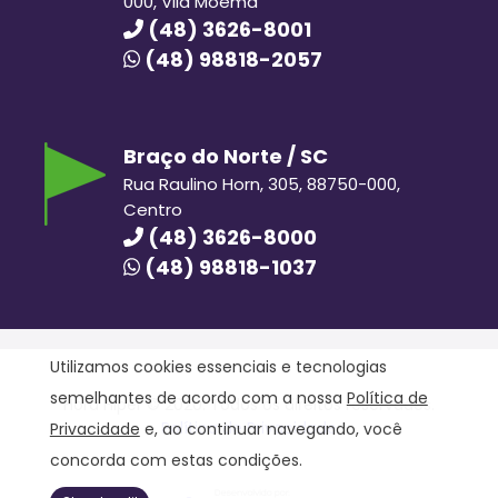
000, Vila Moema
(48) 3626-8001
(48) 98818-2057
Braço do Norte / SC
Rua Raulino Horn, 305, 88750-000,
Centro
(48) 3626-8000
(48) 98818-1037
Utilizamos cookies essenciais e tecnologias
semelhantes de acordo com a nossa
Política de
Hora Hiper © 2020. Todos os direitos reservados.
Política de Privacidade
Privacidade
e, ao continuar navegando, você
concorda com estas condições.