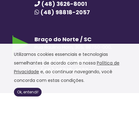
(48) 3626-8001
(48) 98818-2057
Braço do Norte / SC
Rua Raulino Horn, 305, 88750-000,
Centro
Utilizamos cookies essenciais e tecnologias
(48) 3626-8000
semelhantes de acordo com a nossa
Política de
(48) 98818-1037
Privacidade
e, ao continuar navegando, você
concorda com estas condições.
Ok, entendi!
Hora Hiper © 2020. Todos os direitos reservados.
Política de Privacidade