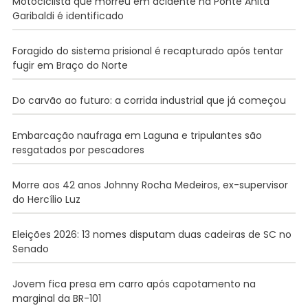
Motociclista que morreu em acidente na Ponte Anita
Garibaldi é identificado
Foragido do sistema prisional é recapturado após tentar
fugir em Braço do Norte
Do carvão ao futuro: a corrida industrial que já começou
Embarcação naufraga em Laguna e tripulantes são
resgatados por pescadores
Morre aos 42 anos Johnny Rocha Medeiros, ex-supervisor
do Hercílio Luz
Eleições 2026: 13 nomes disputam duas cadeiras de SC no
Senado
Jovem fica presa em carro após capotamento na
marginal da BR-101