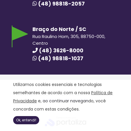
(48) 98818-2057
Braço do Norte / SC
Rua Raulino Horn, 305, 88750-000,
Centro
(48) 3626-8000
(48) 98818-1037
Utilizamos cookies essenciais e tecnologias
semelhantes de acordo com a nossa
Política de
Hora Hiper © 2020. Todos os direitos reservados.
Política de Privacidade
Privacidade
e, ao continuar navegando, você
concorda com estas condições.
Ok, entendi!